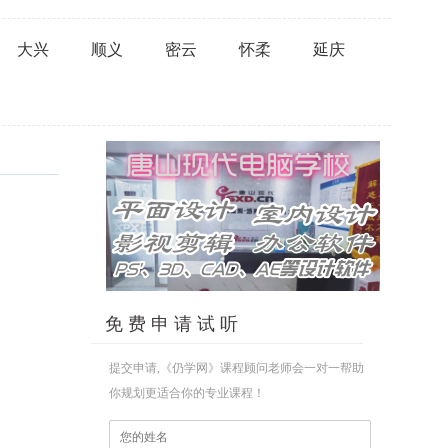
大兴
顺义
密云
怀柔
延庆
免 费 申 请 试 听
提交申请,《仍学网》课程顾问老师会一对一帮助
你规划更适合你的专业课程！