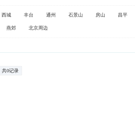
西城
丰台
通州
石景山
房山
昌平
燕郊
北京周边
共0记录