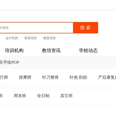
会计培训
英语培训
雅思培训
培训机构
教培资讯
学校动态
京手绘POP
疗师
按摩师
针刀整骨
针灸/刮痧
产后康复
班
周末班
全日制
其它班