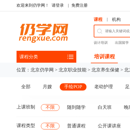
欢迎来到仍学网！
请登录
|
免费注册
|
课程
机构
设计培训
出国留学
培训课程
课程分类
位置：
北京仍学网
>
北京职业技能
>
北京养生保健
>
北
全部
月嫂
手绘POP
老幼护理
足
上课班制
不限
随到随学
白天班
晚
课程类型
不限
普通课程
公开课讲座