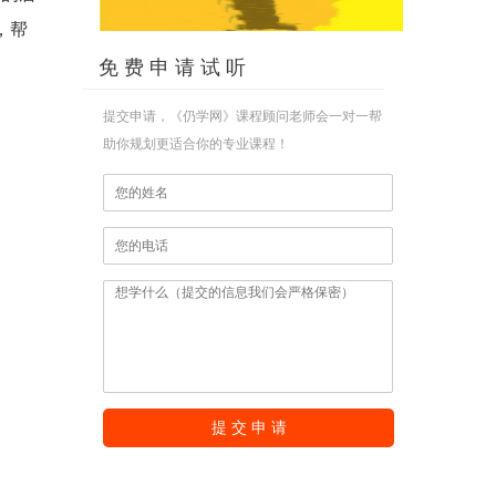
，帮
免 费 申 请 试 听
提交申请，《仍学网》课程顾问老师会一对一帮
助你规划更适合你的专业课程！
提 交 申 请