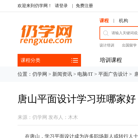
欢迎来到仍学网！
请登录
|
免费注册
|
课程
机构
设计培训
出国留学
培训课程
课程分类
位置：
仍学网
>
新闻资讯
>
电脑/IT
>
平面广告设计
>
唐
唐山平面设计学习班哪家好
来源：
仍学网
发布人：
木木
在唐山，学习平面设计成为许多职场新人或转行人士