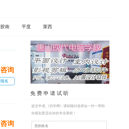
胶南
平度
莱西
话咨询
即报名
免 费 申 请 试 听
提交申请,《仍学网》课程顾问老师会一对一帮助
你规划更适合你的专业课程！
话咨询