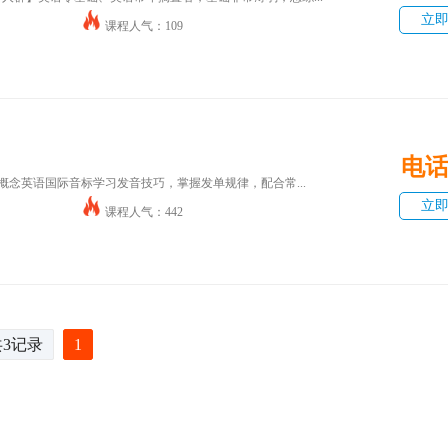
立
课程人气：109
电
概念英语国际音标学习发音技巧，掌握发单规律，配合常...
立
课程人气：442
共3记录
1