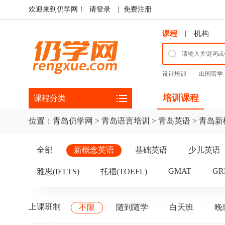
欢迎来到仍学网！
请登录
|
免费注册
|
课程
机构
设计培训
出国留学
培训课程
课程分类
位置：
青岛仍学网
>
青岛语言培训
>
青岛英语
>
青岛新
全部
新概念英语
基础英语
少儿英语
GMAT
GR
雅思(IELTS)
托福(TOEFL)
上课班制
不限
随到随学
白天班
晚