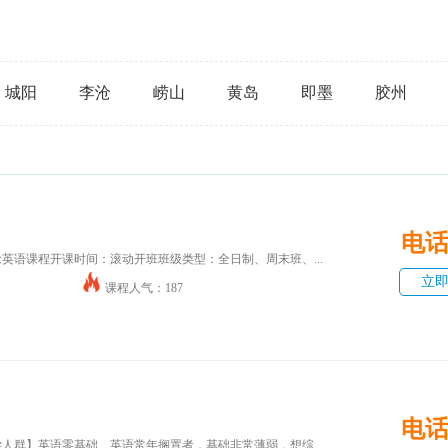
城阳
李沧
崂山
黄岛
即墨
胶州
电
念英语课程开课时间：滚动开班班级类型：全日制、周末班、...
立
课程人气：187
电
学人群】英语零基础、英语常年搁置者，基础非常薄弱，想综...