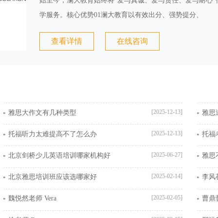
始至今，澜大教育始终将“爱与真诚、爱与责任、爱与耐心”
学服务。核心优势01澜大教育以有效出分、强势提分、
查看详情
在线咨询
[2025-12-13]
雅思大作文有几种类型
雅思
[2025-12-13]
托福听力太难提高不了怎么办
托福
[2025-06-27]
北京剑桥少儿英语培训哪家机构好
雅思
[2025-02-14]
北京雅思培训班应该选哪家好
李风莅
[2025-02-05]
魏悦然老师 Vera
曹鼎哲