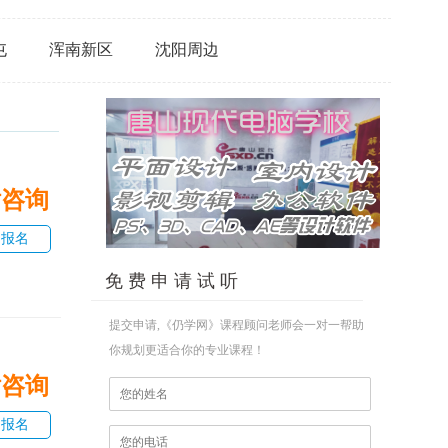
屯
浑南新区
沈阳周边
话咨询
即报名
免 费 申 请 试 听
提交申请,《仍学网》课程顾问老师会一对一帮助
你规划更适合你的专业课程！
话咨询
即报名