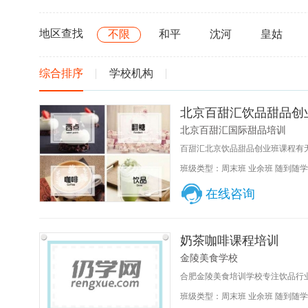
地区查找
不限
和平
沈河
皇姑
综合排序
学校机构
北京百甜汇饮品甜品创
北京百甜汇国际甜品培训
百甜汇北京饮品甜品创业班课程有无
班级类型：周末班 业余班 随到随学
在线咨询
奶茶咖啡课程培训
金陵美食学校
合肥金陵美食培训学校专注饮品行业
班级类型：周末班 业余班 随到随学