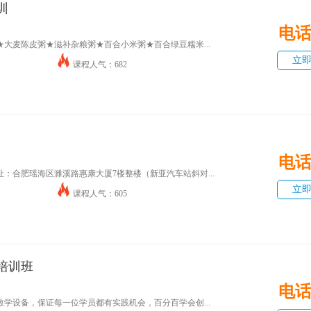
训
电
大麦陈皮粥★滋补杂粮粥★百合小米粥★百合绿豆糯米...
立
课程人气：682
电
：合肥瑶海区濉溪路惠康大厦7楼整楼（新亚汽车站斜对...
立
课程人气：605
培训班
电
学设备，保证每一位学员都有实践机会，百分百学会创...