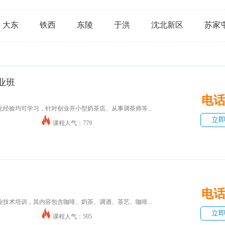
大东
铁西
东陵
于洪
沈北新区
苏家
业班
电
经验均可学习，针对创业开小型奶茶店、从事调茶师等...
立
课程人气：779
电
技术培训，其内容包含咖啡、奶茶、调酒、茶艺、咖啡...
立
课程人气：595