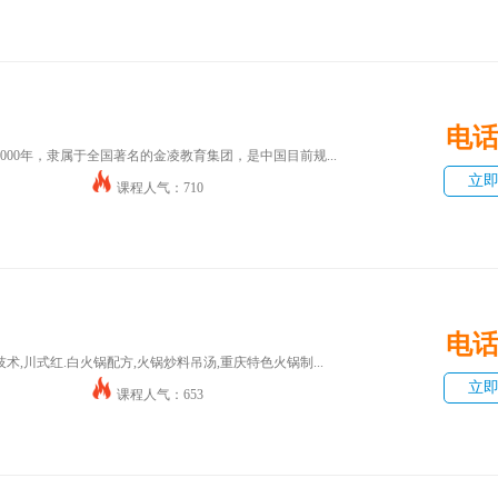
电
00年，隶属于全国著名的金凌教育集团，是中国目前规...
立
课程人气：710
电
术,川式红.白火锅配方,火锅炒料吊汤,重庆特色火锅制...
立
课程人气：653