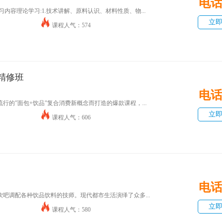
电
内容理论学习:1.技术讲解、原料认识、材料性质、物...
立
课程人气：574
精修班
电
行的”面包+饮品”复合消费新概念而打造的爆款课程，...
立
课程人气：606
电
吧调配各种饮品饮料的技师。现代都市生活演绎了众多...
立
课程人气：580