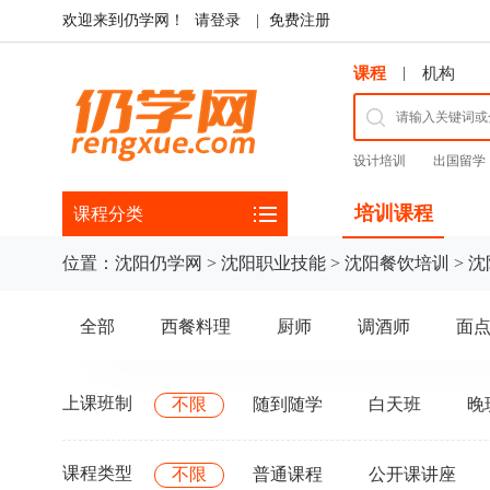
欢迎来到仍学网！
请登录
|
免费注册
|
课程
机构
设计培训
出国留学
培训课程
课程分类
位置：
沈阳仍学网
>
沈阳职业技能
>
沈阳餐饮培训
>
沈
全部
西餐料理
厨师
调酒师
面
上课班制
不限
随到随学
白天班
晚
课程类型
不限
普通课程
公开课讲座