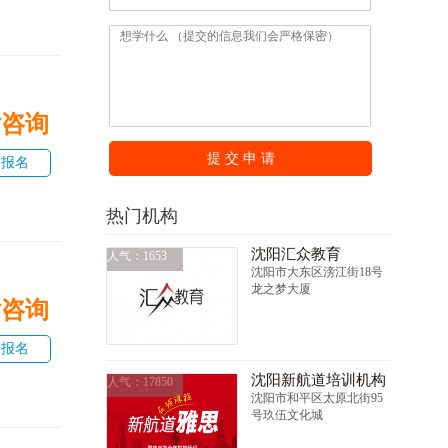
话咨询
提 交 申 请
即报名
热门机构
沈阳汇众教育
人气：1653
沈阳市大东区滂江街18号
龙之梦大厦
话咨询
即报名
沈阳新航道培训机构
人气：17850
沈阳市和平区太原北街95
号玖伍文化城