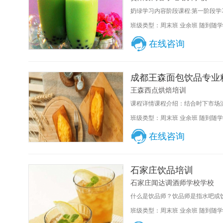
奶绿学习内容阶段课程:第一阶段学习
班级类型：周末班 业余班 随到随学
在线咨询
成都王森面包饮品专业
王森西点烘焙培训
课程详情课程介绍：结合时下市场流
班级类型：周末班 业余班 随到随学
在线咨询
石家庄饮品培训
石家庄闻达调酒师学校学校
什么是饮品师？饮品师是指水吧或饮
班级类型：周末班 业余班 随到随学