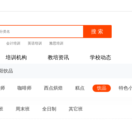
会计培训
英语培训
雅思培训
培训机构
教培资讯
学校动态
阳饮品
点师
咖啡师
西点烘焙
糕点
饮品
特色
班
周末班
全日制
其它班