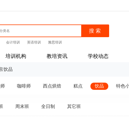
会计培训
英语培训
雅思培训
培训机构
教培资讯
学校动态
京饮品
点师
咖啡师
西点烘焙
糕点
饮品
特色
班
周末班
全日制
其它班