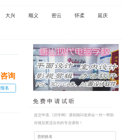
大兴
顺义
密云
怀柔
延庆
话咨询
即报名
免 费 申 请 试 听
提交申请,《仍学网》课程顾问老师会一对一帮助
你规划更适合你的专业课程！