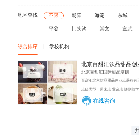
地区查找
不限
朝阳
海淀
东城
平谷
门头沟
崇文
宣武
综合排序
学校机构
北京百甜汇饮品甜品创
北京百甜汇国际甜品培训
百甜汇北京饮品甜品创业班课程有无
班级类型：周末班 业余班 随到随学
在线咨询