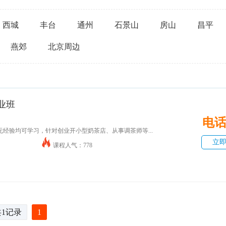
西城
丰台
通州
石景山
房山
昌平
燕郊
北京周边
业班
电
经验均可学习，针对创业开小型奶茶店、从事调茶师等...
立
课程人气：778
共1记录
1