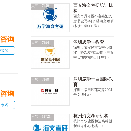
西安海文考研培训机
人气：7458
构
西安市雁塔区小寨嘉汇汉
唐书城写字间9楼海文考研
(长安中路111号)
话咨询
深圳思学佳教育
人气：7194
深圳市宝安区宝安中心创
即报名
业一路宏发领域3楼（宝安
中心地铁站B出口30米）
深圳威学一百国际教
人气：7160
育
深圳市福田区莲花路2005
话咨询
号文博中心
即报名
杭州海文考研机构
人气：11721
杭州市钱塘区和达高科创
新服务中心七楼707