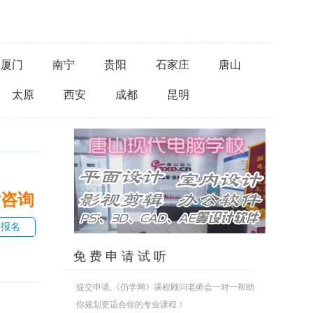
厦门
南宁
贵阳
石家庄
唐山
太原
西安
成都
昆明
话咨询
即报名
免 费 申 请 试 听
提交申请,《仍学网》课程顾问老师会一对一帮助
你规划更适合你的专业课程！