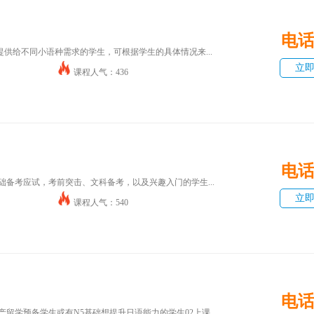
电
供给不同小语种需求的学生，可根据学生的具体情况来...
立
课程人气：436
电
础备考应试，考前突击、文科备考，以及兴趣入门的学生...
立
课程人气：540
电
产留学预备学生或有N5基础想提升日语能力的学生02上课...