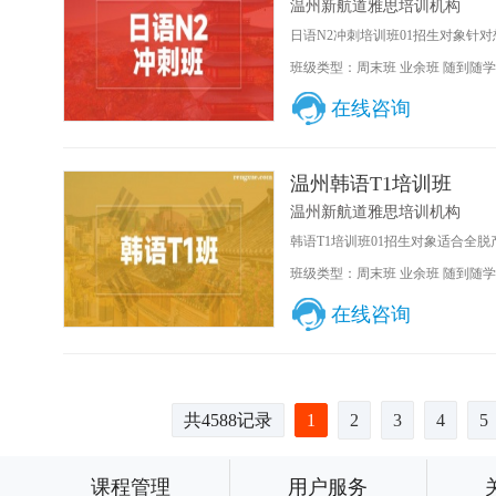
温州新航道雅思培训机构
日语N2冲刺培训班01招生对象针对想
班级类型：周末班 业余班 随到随学
在线咨询
温州韩语T1培训班
温州新航道雅思培训机构
韩语T1培训班01招生对象适合全脱
班级类型：周末班 业余班 随到随学
在线咨询
共4588记录
1
2
3
4
5
课程管理
用户服务