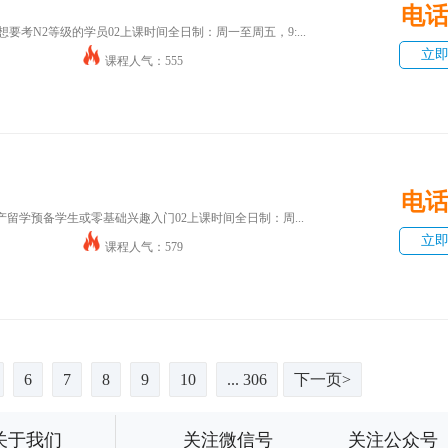
电
要考N2等级的学员02上课时间全日制：周一至周五，9:...
立
课程人气：555
电
产留学预备学生或零基础兴趣入门02上课时间全日制：周...
立
课程人气：579
6
7
8
9
10
... 306
下一页>
关于我们
关注微信号
关注公众号