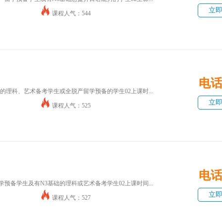
立
课程人气：544
电
础的理科、艺术备考学生或全脱产留学预备的学生02上课时...
立
课程人气：525
电
学预备学生及有N3基础的理科或艺术备考学生02上课时间...
立
课程人气：527