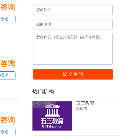
话咨询
即报名
话咨询
提 交 申 请
即报名
热门机构
五三教育
人气：7846
廊坊市
话咨询
即报名