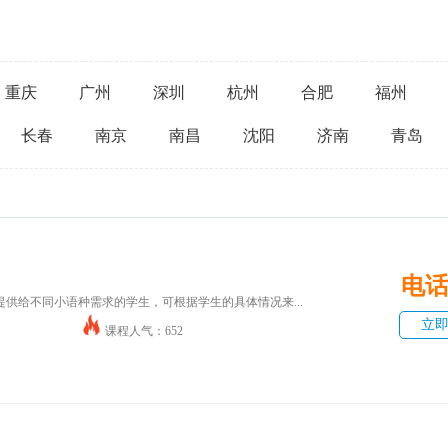
重庆
广州
深圳
杭州
合肥
福州
长春
南京
南昌
沈阳
济南
青岛
电
供给不同小语种需求的学生，可根据学生的具体情况来...
立
课程人气：652