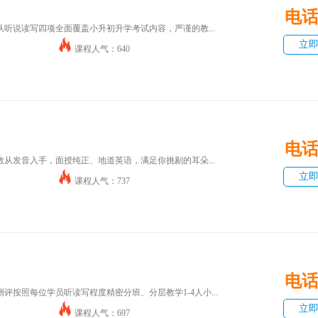
电
听说读写四项全面覆盖小升初升学考试内容，严谨的教...
立
课程人气：640
电
从发音入手，面授纯正、地道英语，满足你挑剔的耳朵...
立
课程人气：737
电
评按照每位学员听读写程度精密分班、分层教学1-4人小...
立
课程人气：697