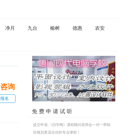
净月
九台
榆树
德惠
农安
话咨询
即报名
免 费 申 请 试 听
提交申请,《仍学网》课程顾问老师会一对一帮助
你规划更适合你的专业课程！