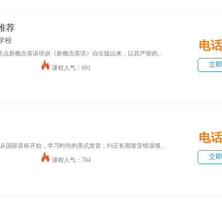
推荐
学校
电
亮点新概念英语培训《新概念英语》自出版以来，以其严密的...
立
课程人气：691
电
情从国际音标开始，学习时尚的美式发音，纠正长期发音错误饿...
立
课程人气：704