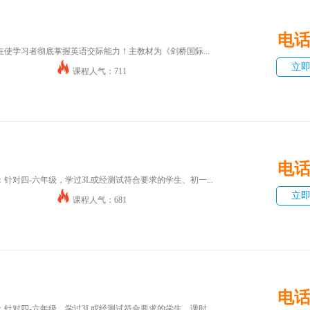
电
使学习者彻底掌握英语交际能力！主教材为《剑桥国际...
立
课程人气：711
电
针对四-六年级，学过3L或经测试符合要求的学生、初一...
立
课程人气：681
电
针对四-六年级，学过3L或经测试符合要求的学生。课时...