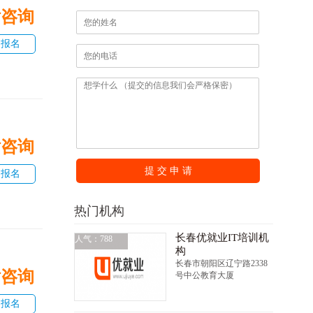
话咨询
即报名
话咨询
提 交 申 请
即报名
热门机构
长春优就业IT培训机
人气：788
构
长春市朝阳区辽宁路2338
话咨询
号中公教育大厦
即报名