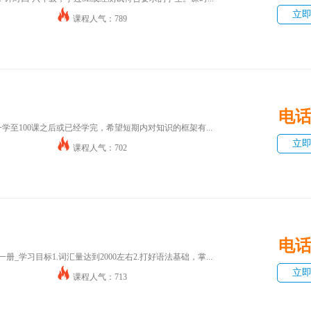
立
课程人气：789
电
学至100课之后或已经学完，希望短期内对知识的框架有...
立
课程人气：702
电
_学习目标1.词汇量达到2000左右2.打好语法基础，掌...
立
课程人气：713