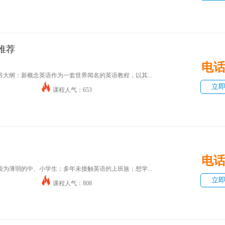
推荐
电
大纲：新概念英语作为一套世界闻名的英语教程，以其...
立
课程人气：653
电
为薄弱的中、小学生；多年未接触英语的上班族；想学...
立
课程人气：808