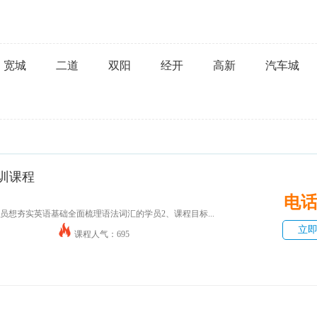
宽城
二道
双阳
经开
高新
汽车城
培训课程
电
用学员想夯实英语基础全面梳理语法词汇的学员2、课程目标...
立
课程人气：695