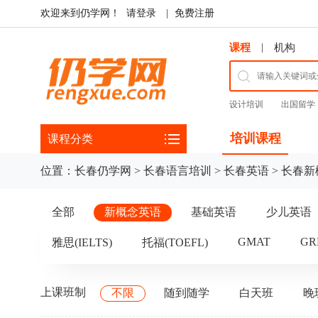
欢迎来到仍学网！
请登录
|
免费注册
|
课程
机构
设计培训
出国留学
培训课程
课程分类
位置：
长春仍学网
>
长春语言培训
>
长春英语
>
长春新
全部
新概念英语
基础英语
少儿英语
GMAT
GR
雅思(IELTS)
托福(TOEFL)
上课班制
不限
随到随学
白天班
晚