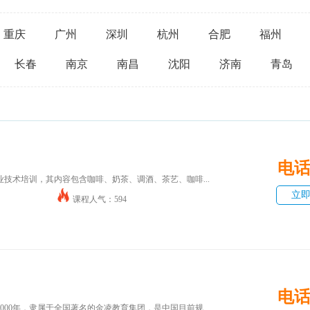
重庆
广州
深圳
杭州
合肥
福州
长春
南京
南昌
沈阳
济南
青岛
电
技术培训，其内容包含咖啡、奶茶、调酒、茶艺、咖啡...
立
课程人气：594
电
00年，隶属于全国著名的金凌教育集团，是中国目前规...