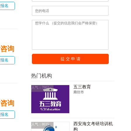
即报名
话咨询
提 交 申 请
即报名
热门机构
五三教育
人气：7902
廊坊市
话咨询
即报名
西安海文考研培训机
人气：8035
构