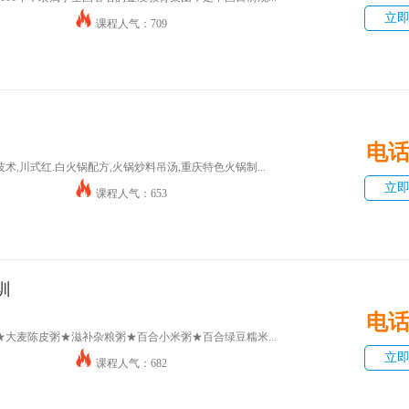
立
课程人气：709
电
术,川式红.白火锅配方,火锅炒料吊汤,重庆特色火锅制...
立
课程人气：653
训
电
大麦陈皮粥★滋补杂粮粥★百合小米粥★百合绿豆糯米...
立
课程人气：682