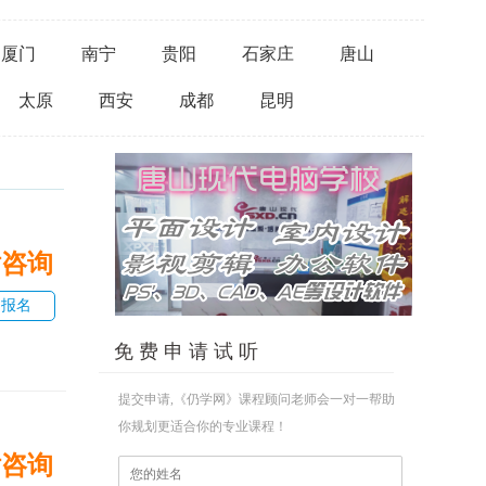
厦门
南宁
贵阳
石家庄
唐山
太原
西安
成都
昆明
话咨询
即报名
免 费 申 请 试 听
提交申请,《仍学网》课程顾问老师会一对一帮助
你规划更适合你的专业课程！
话咨询