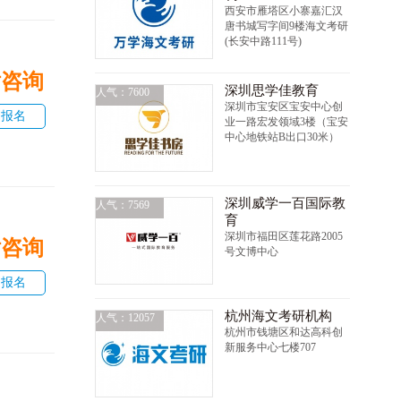
西安市雁塔区小寨嘉汇汉
唐书城写字间9楼海文考研
(长安中路111号)
话咨询
深圳思学佳教育
人气：7600
深圳市宝安区宝安中心创
即报名
业一路宏发领域3楼（宝安
中心地铁站B出口30米）
深圳威学一百国际教
人气：7569
育
深圳市福田区莲花路2005
话咨询
号文博中心
即报名
杭州海文考研机构
人气：12057
杭州市钱塘区和达高科创
新服务中心七楼707