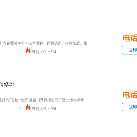
电
内容理论学习:1.技术讲解、原料认识、材料性质、物...
立
课程人气：574
精修班
电
行的”面包+饮品”复合消费新概念而打造的爆款课程，...
立
课程人气：606